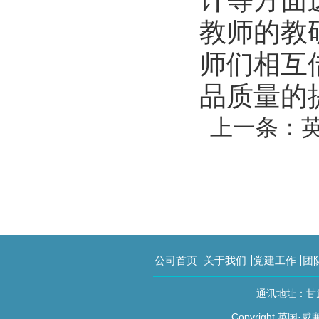
教师的教
师们相互
品质量的
上一条：
公司首页
关于我们
党建工作
团
通讯地址：甘肃张
Copyright 英国·威